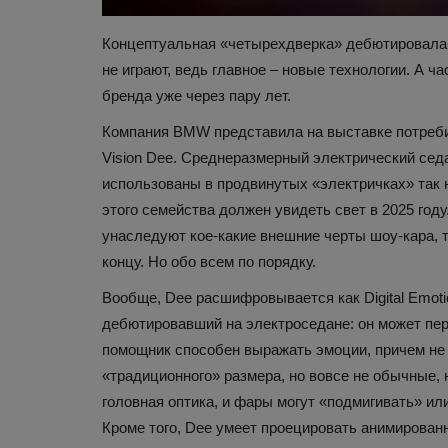
Концептуальная «четырехдверка» дебютировала б
не играют, ведь главное – новые технологии. А ч
бренда уже через пару лет.
Компания BMW представила на выставке потребит
Vision Dee. Среднеразмерный электрический сед
использованы в продвинутых «электричках» так н
Наука и открытия
этого семейства должен увидеть свет в 2025 год
унаследуют кое-какие внешние черты шоу-кара, т
концу. Но обо всем по порядку.
Вообще, Dee расшифровывается как Digital Emoti
дебютировавший на электроседане: он может пе
помощник способен выражать эмоции, причем не т
«традиционного» размера, но вовсе не обычные, н
головная оптика, и фары могут «подмигивать» ил
11 знакомых слов, происхож
Кроме того, Dee умеет проецировать анимирован