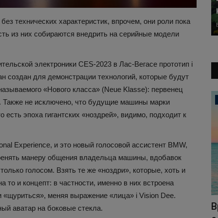
ез технических характеристик, впрочем, они роли пока
асть из них собираются внедрить на серийные модели
ельской электроники CES-2023 в Лас-Вегасе прототип i
ан создан для демонстрации технологий, которые будут
азываемого «Нового класса» (Neue Klasse): первенец
Автоновости
у. Также не исключено, что будущие машины марки
о есть эпоха гигантских «ноздрей», видимо, подходит к
onal Experience, и это новый голосовой ассистент BMW,
ренять манеру общения владельца машины, вдобавок
олько голосом. Взять те же «ноздри», которые, хоть и
а то и концепт: в частности, именно в них встроена
и «щуриться», меняя выражение «лица» i Vision Dee.
дение
В Мексике автоледи въехала в
В
ный аватар на боковые стекла.