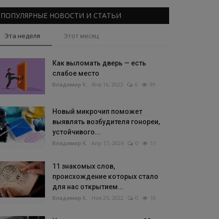
ПОПУЛЯРНЫЕ НОВОСТИ И СТАТЬИ
Эта неделя
Этот месяц
Как выломать дверь — есть
слабое место
Владимир К.
Янв 16, 2023
0
39
Новый микрочип поможет
выявлять возбудителя гонореи,
устойчивого...
Владимир К.
Апр 17, 2024
0
11
11 знакомых слов,
происхождение которых стало
для нас открытием...
Владимир К.
Ноя 25, 2022
0
10