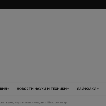
ВИЯ
НОВОСТИ НАУКИ И ТЕХНИКИ
ЛАЙФХАКИ
цвет кузов, нормальные «ноздри» и Шварценеггер