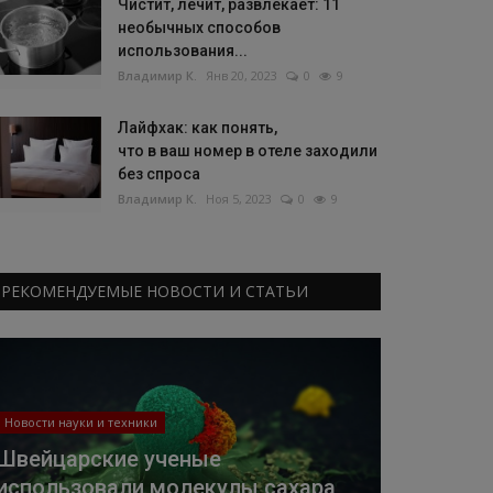
Чистит, лечит, развлекает: 11
необычных способов
использования...
Владимир К.
Янв 20, 2023
0
9
Лайфхак: как понять,
что в ваш номер в отеле заходили
без спроса
Владимир К.
Ноя 5, 2023
0
9
РЕКОМЕНДУЕМЫЕ НОВОСТИ И СТАТЬИ
Новости науки и техники
Швейцарские ученые
использовали молекулы сахара