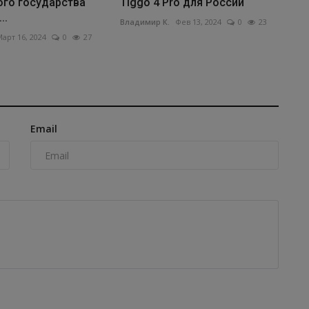
ого государства
Tiggo 4 Pro для России
..
Владимир К.
Фев 13, 2024
0
23
арт 16, 2024
0
27
Email