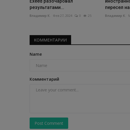
Exeed разочаровал
иностранн
результатами...
пересел на.
Владимир К.
Фев 27, 2024
0
25
Владимир К.
М
КОММЕНТАРИИ
Name
Комментарий
Post Comment