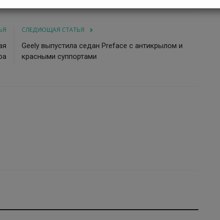
ЬЯ
СЛЕДУЮЩАЯ СТАТЬЯ
ая
Geely выпустила седан Preface с антикрылом и
ра
красными суппортами