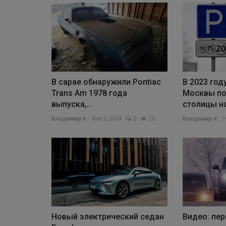
В сарае обнаружили Pontiac
В 2023 год
Trans Am 1978 года
Москвы по
выпуска,...
столицы на
Владимир К.
Янв 2, 2024
0
26
Владимир К.
Н
Новый электрический седан
Видео: пер