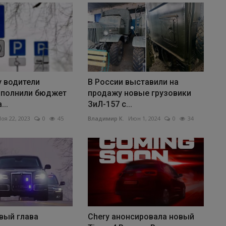
у водители
В России выставили на
полнили бюджет
продажу новые грузовики
...
ЗиЛ-157 с...
оя 22, 2023
0
45
Владимир К.
Июн 1, 2024
0
34
вый глава
Chery анонсировала новый