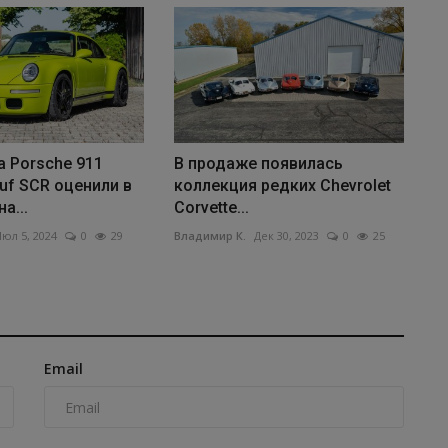
 Porsche 911
В продаже появилась
uf SCR оценили в
коллекция редких Chevrolet
а...
Corvette...
юл 5, 2024
0
29
Владимир К.
Дек 30, 2023
0
25
Email