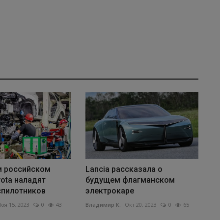
 российском
Lancia рассказала о
ota наладят
будущем флагманском
спилотников
электрокаре
оя 15, 2023
0
43
Владимир К.
Окт 20, 2023
0
65