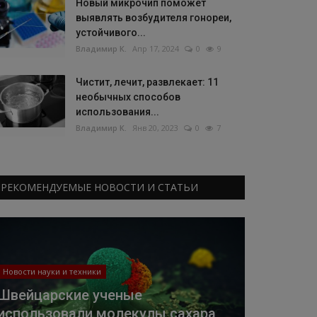
Новый микрочип поможет
выявлять возбудителя гонореи,
устойчивого...
Владимир К.
Апр 17, 2024
0
9
Чистит, лечит, развлекает: 11
необычных способов
использования...
Владимир К.
Янв 20, 2023
0
7
РЕКОМЕНДУЕМЫЕ НОВОСТИ И СТАТЬИ
Новости науки и техники
Швейцарские ученые
использовали молекулы сахара