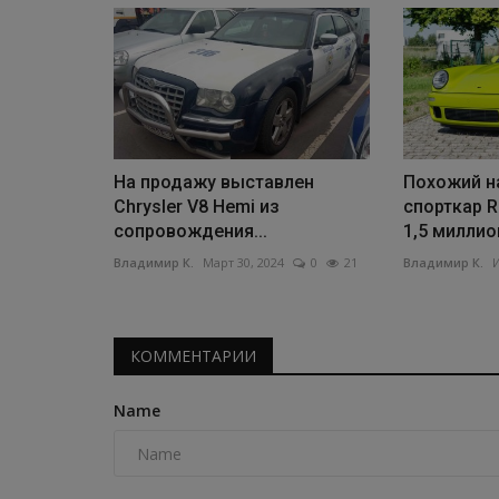
На продажу выставлен
Похожий на
Chrysler V8 Hemi из
спорткар R
сопровождения...
1,5 миллион
Владимир К.
Март 30, 2024
0
21
Владимир К.
И
КОММЕНТАРИИ
Name