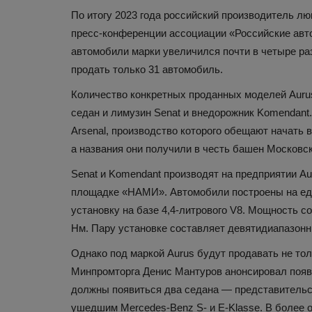
По итогу 2023 года российский производитель л
пресс-конференции ассоциации «Российские авт
автомобили марки увеличился почти в четыре раз
продать только 31 автомобиль.
Количество конкретных проданных моделей Aurus
седан и лимузин Senat и внедорожник Komendant
Arsenal, производство которого обещают начать в
Наука и открытия
а названия они получили в честь башен Московс
Senat и Komendant производят на предприятии Aur
площадке «НАМИ». Автомобили построены на ед
установку на базе 4,4-литрового V8. Мощность 
Нм. Пару установке составляет девятидиапазонн
Однако под маркой Aurus будут продавать не тол
Минпромторга Денис Мантуров анонсировал появ
должны появиться два седана — представительск
11 знакомых слов, происхож
ушедшим Mercedes-Benz S- и E-Klasse. В более 