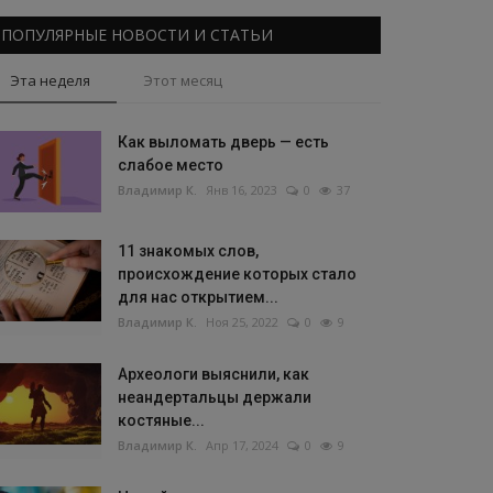
ПОПУЛЯРНЫЕ НОВОСТИ И СТАТЬИ
Эта неделя
Этот месяц
Как выломать дверь — есть
слабое место
Владимир К.
Янв 16, 2023
0
37
11 знакомых слов,
происхождение которых стало
для нас открытием...
Владимир К.
Ноя 25, 2022
0
9
Археологи выяснили, как
неандертальцы держали
костяные...
Владимир К.
Апр 17, 2024
0
9