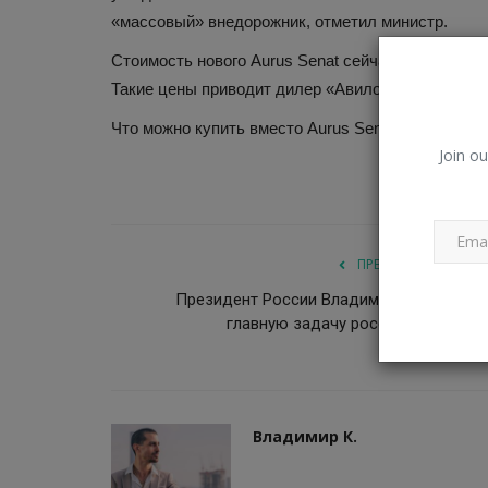
которых стало для нас откры
«массовый» внедорожник, отметил министр.
Владимир К.
Ноя 25, 2022
0
583
Стоимость нового Aurus Senat сейчас стартует с
«Окей», «баг», «эмодзи», «газета» – как поя
Такие цены приводит дилер «Авилон».
слова. Слова, которые мы...
Что можно купить вместо Aurus Senat за 24 милл
Join ou
ПРЕДЫДУЩАЯ СТАТ
Президент России Владимир Путин назв
главную задачу российской ГИБ
Владимир К.