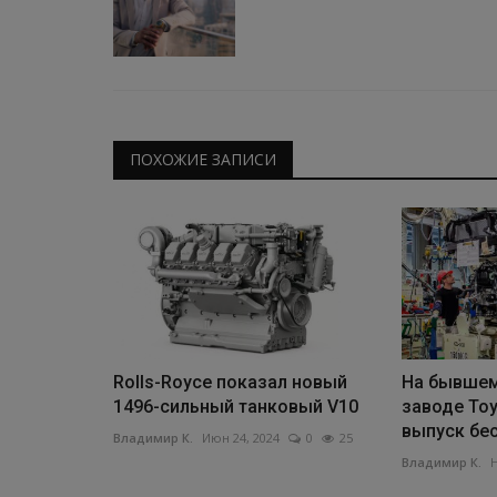
ПОХОЖИЕ ЗАПИСИ
Rolls-Royce показал новый
На бывшем
1496-сильный танковый V10
заводе Toy
выпуск бе
Владимир К.
Июн 24, 2024
0
25
Владимир К.
Н