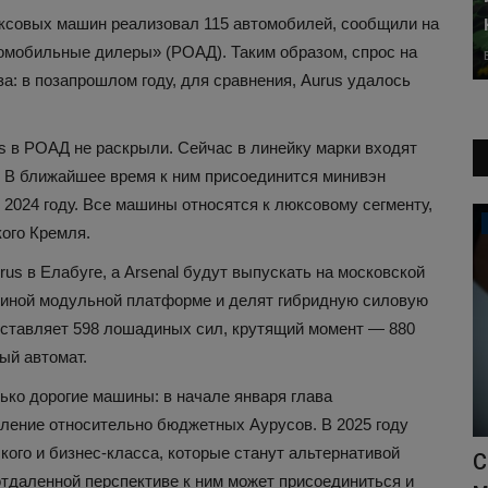
юксовых машин реализовал 115 автомобилей, сообщили на
омобильные дилеры» (РОАД). Таким образом, спрос на
а: в позапрошлом году, для сравнения, Aurus удалось
 в РОАД не раскрыли. Сейчас в линейку марки входят
. В ближайшее время к ним присоединится минивэн
 2024 году. Все машины относятся к люксовому сегменту,
Здоровье
кого Кремля.
us в Елабуге, а Arsenal будут выпускать на московской
иной модульной платформе и делят гибридную силовую
составляет 598 лошадиных сил, крутящий момент — 880
ый автомат.
ько дорогие машины: в начале января глава
ление относительно бюджетных Аурусов. В 2025 году
ого и бизнес-класса, которые станут альтернативой
дение
Созданы текстильные волокна, куда
С
отдаленной перспективе к ним может присоединиться и