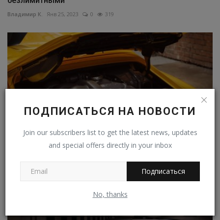
безлимитными
Владимир К.
Янв 25, 2023
0
319
ПОДПИСАТЬСЯ НА НОВОСТИ
Join our subscribers list to get the latest news, updates
and special offers directly in your inbox
Компания Porsche продолжит выпускать
Подписаться
автомобили с бензиновыми...
Владимир К.
Ноя 27, 2024
0
20
No, thanks