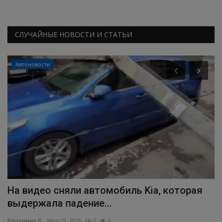
СЛУЧАЙНЫЕ НОВОСТИ И СТАТЬИ
Автоновости
На видео сняли автомобиль Kia, которая
В
выдержала падение...
п
Владимир К.
Июл 29, 2026
0
6
Вл