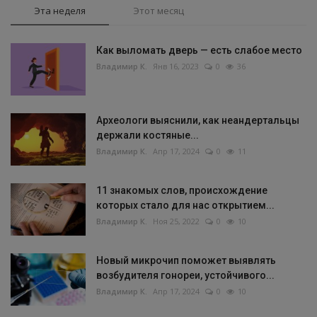
Эта неделя
Этот месяц
Как выломать дверь — есть слабое место
Владимир К.
Янв 16, 2023
0
36
Археологи выяснили, как неандертальцы
держали костяные...
Владимир К.
Апр 17, 2024
0
11
11 знакомых слов, происхождение
которых стало для нас открытием...
Владимир К.
Ноя 25, 2022
0
10
Новый микрочип поможет выявлять
возбудителя гонореи, устойчивого...
Владимир К.
Апр 17, 2024
0
10