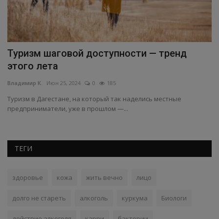
da
Туризм шаговой доступности — тренд
В
этого лета
с
Владимир К.
Июн 25, 2024
0
185
Вл
Туризм в Дагестане, на который так наделись местные
Пр
предприниматели, уже в прошлом —...
зн
ТЕГИ
здоровье
кожа
жить вечно
лицо
долго не стареть
алкоголь
куркума
Биологи
действие алкоголя
карри
бактерии