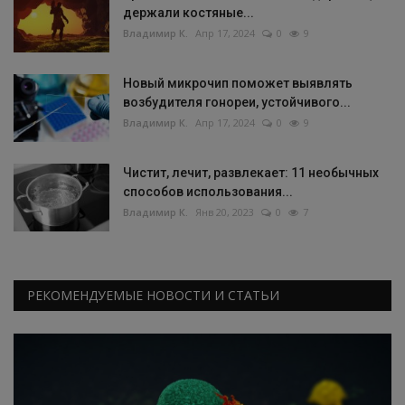
держали костяные...
Владимир К.
Апр 17, 2024
0
9
Новый микрочип поможет выявлять
возбудителя гонореи, устойчивого...
Владимир К.
Апр 17, 2024
0
9
Чистит, лечит, развлекает: 11 необычных
способов использования...
Владимир К.
Янв 20, 2023
0
7
РЕКОМЕНДУЕМЫЕ НОВОСТИ И СТАТЬИ