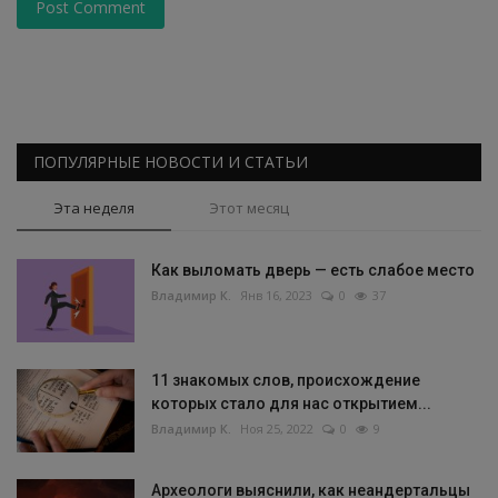
Post Comment
ПОПУЛЯРНЫЕ НОВОСТИ И СТАТЬИ
Эта неделя
Этот месяц
Как выломать дверь — есть слабое место
Владимир К.
Янв 16, 2023
0
37
11 знакомых слов, происхождение
которых стало для нас открытием...
Владимир К.
Ноя 25, 2022
0
9
Археологи выяснили, как неандертальцы