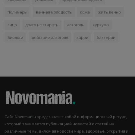
полимеры
вечная молодость
кожа
жить вечно
лицо
долго не стареть
алкоголь
куркума
Биологи
действие алкоголя
карри
бактерии
Сайт Novomania представляет собой информационный ресурс,
который занимается публикацией новостей и статей на
различные темы, включая новости мира, здоровье, открытия и