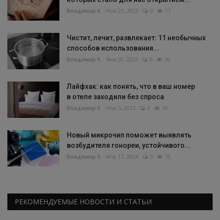
Владимир К.
Ноя 25, 2022
0
11
Чистит, лечит, развлекает: 11 необычных
способов использования...
Владимир К.
Янв 20, 2023
0
10
Лайфхак: как понять, что в ваш номер
в отеле заходили без спроса
Владимир К.
Ноя 5, 2023
0
10
Новый микрочип поможет выявлять
возбудителя гонореи, устойчивого...
Владимир К.
Апр 17, 2024
0
10
РЕКОМЕНДУЕМЫЕ НОВОСТИ И СТАТЬИ