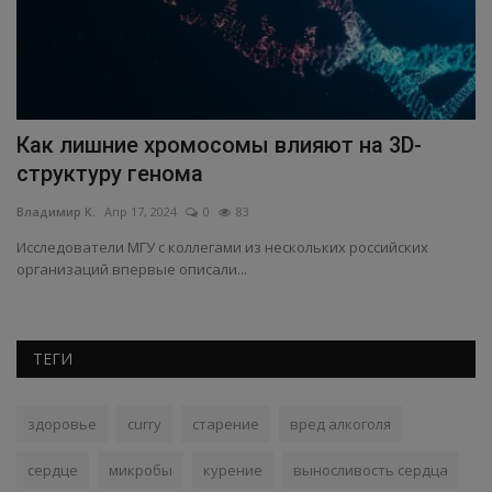
Как лишние хромосомы влияют на 3D-
Ё
структуру генома
п
Владимир К.
Апр 17, 2024
0
83
Вл
Исследователи МГУ с коллегами из нескольких российских
Ка
организаций впервые описали...
за
ТЕГИ
здоровье
curry
старение
вред алкоголя
сердце
микробы
курение
выносливость сердца