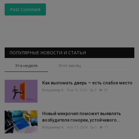
Post Comment
ПОПУЛЯРНЫЕ НОВОСТИ И СТАТЬИ
Эта неделя
Этот месяц
Как выломать дверь — есть слабое место
Владимир К.
Янв 16, 2023
0
39
Новый микрочип поможет выявлять
возбудителя гонореи, устойчивого...
Владимир К.
Апр 17, 2024
0
11