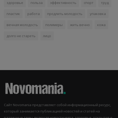
здоровье
польза
эффективность
спорт
труд
пластик
работа
продлить молодость
упаковка
вечная молодость
полимеры
жить вечно
кожа
долго не стареть
лицо
Сайт Novomania представляет собой информационный ресурс,
который занимается публикацией новостей и статей на
различные темы, включая новости мира, здоровье, открытия и