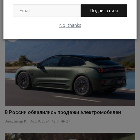
Фирма Nissan обновила кроссовер Qashqai
Подписаться
Владимир К.
Апр 17, 2024
0
25
No, thanks
В России обвалились продажи электромобилей
Владимир К.
Июл 8, 2024
0
27