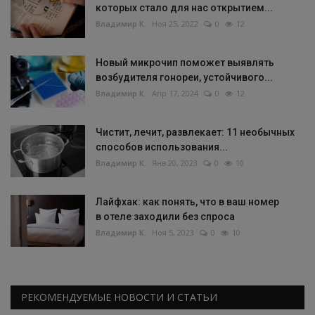
которых стало для нас открытием...
Владимир К.
Ноя 25, 2022
0
12
Новый микрочип поможет выявлять
возбудителя гонореи, устойчивого...
Владимир К.
Апр 17, 2024
0
12
Чистит, лечит, развлекает: 11 необычных
способов использования...
Владимир К.
Янв 20, 2023
0
10
Лайфхак: как понять, что в ваш номер
в отеле заходили без спроса
Владимир К.
Ноя 5, 2023
0
10
РЕКОМЕНДУЕМЫЕ НОВОСТИ И СТАТЬИ