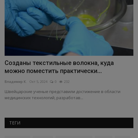
Созданы текстильные волокна, куда
У
можно поместить практически...
п
Владимир К.
Окт 5, 2024
0
232
Вл
Швейцарские ученые представили достижение в области
Уч
медицинских технологий, разработав...
сп
ТЕГИ