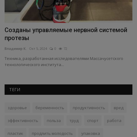
Созданы управляемые нервной системой
Ф
протезы
Вл
Владимир К.
Окт 5, 2024
0
72
Фи
ф
Техника, разработанная исследователями Массачусетского
технологического института...
ТЕГИ
здоровье
беременность
продуктивность
вред
эффективность
польза
труд
спорт
работа
пластик
продлить молодость
упаковка