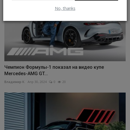
No, thanks
Чемпион Формулы-1 показал на видео купе
Mercedes-AMG GT...
Владимир К.
Апр 30, 2024
0
20