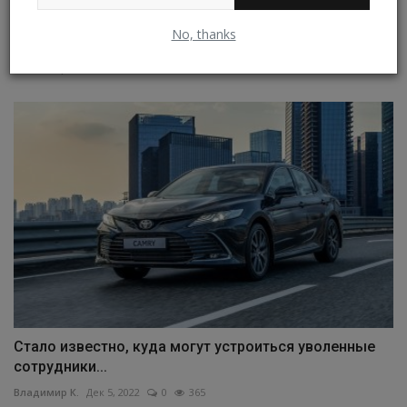
Электромобиль Hyundai Ioniq промчал круг по
No, thanks
Нюрбургрингу...
Владимир К.
Янв 20, 2024
0
23
Стало известно, куда могут устроиться уволенные
сотрудники...
Владимир К.
Дек 5, 2022
0
365