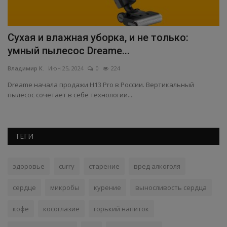
Сухая и влажная уборка, и не только:
Р
умный пылесос Dreame...
з
Владимир К.
Июн 25, 2024
0
224
Вл
Dreame начала продажи H13 Pro в России. Вертикальный
Ро
пылесос сочетает в себе технологии...
по
ТЕГИ
здоровье
curry
старение
вред алкоголя
сердце
микробы
курение
выносливость сердца
кофе
косоглазие
горький напиток