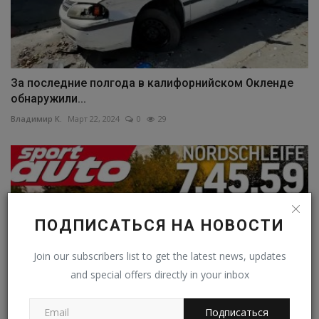
За последние полгода в калифорнийском Окленде
обнаружили...
Владимир К.
Март 22, 2024
0
29
ПОДПИСАТЬСЯ НА НОВОСТИ
Join our subscribers list to get the latest news, updates
and special offers directly in your inbox
Подписаться