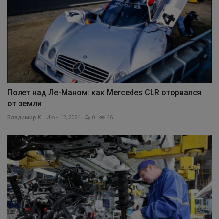
Полет над Ле-Маном: как Mercedes CLR оторвался
от земли
Владимир К.
Июн 12, 2024
0
26