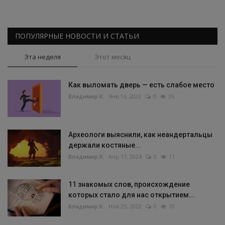
ПОПУЛЯРНЫЕ НОВОСТИ И СТАТЬИ
Эта неделя
Этот месяц
Как выломать дверь — есть слабое место
Владимир К.
Янв 16, 2023
0
36
Археологи выяснили, как неандертальцы
держали костяные...
Владимир К.
Апр 17, 2024
0
11
11 знакомых слов, происхождение
которых стало для нас открытием...
Владимир К.
Ноя 25, 2022
0
10