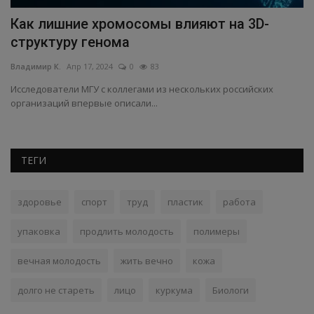
Как лишние хромосомы влияют на 3D-
Р
структуру генома
и
Владимир К.
Апр 17, 2024
0
83
Вл
Исследователи МГУ с коллегами из нескольких российских
Ро
организаций впервые описали...
в 
ТЕГИ
здоровье
спорт
труд
пластик
работа
упаковка
продлить молодость
полимеры
вечная молодость
жить вечно
кожа
долго не стареть
лицо
куркума
Биологи