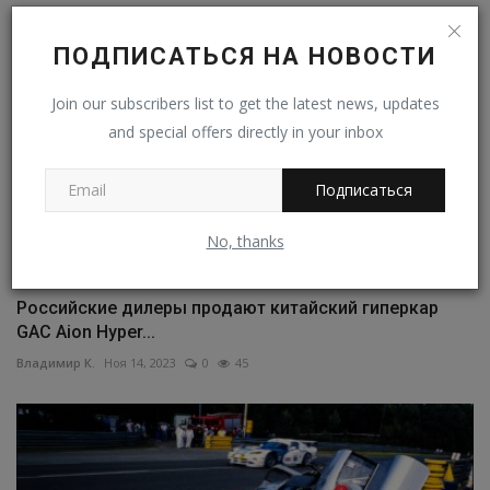
ПОДПИСАТЬСЯ НА НОВОСТИ
Join our subscribers list to get the latest news, updates
and special offers directly in your inbox
Подписаться
No, thanks
Российские дилеры продают китайский гиперкар
GAC Aion Hyper...
Владимир К.
Ноя 14, 2023
0
45