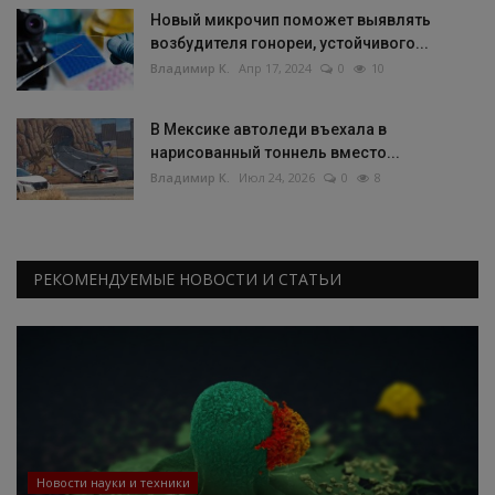
Новый микрочип поможет выявлять
возбудителя гонореи, устойчивого...
Владимир К.
Апр 17, 2024
0
10
В Мексике автоледи въехала в
нарисованный тоннель вместо...
Владимир К.
Июл 24, 2026
0
8
РЕКОМЕНДУЕМЫЕ НОВОСТИ И СТАТЬИ
Новости науки и техники