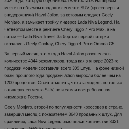
2024 года, которую опубликовал «Автостат». На первом
месте по объемам продаж в сегменте SUV (кроссоверы и
внедорожники) Haval Jolion, за которым следует Geely
Monjaro, а замыкает тройку лидеров Lada Niva Legend. На
четвертом месте в рейтинге Chery Tiggo 7 Pro Max, а на
пятом — Lada Niva Travel. За бортом первой пятерки
оказались Geely Coolray, Chery Tiggo 4 Pro и Omoda C5.
За первый месяц этого года Haval Jolion разошелся в
количестве 4344 экземпляров, тогда как в январе 2023-го
продажи модели составили всего 399 штук. На фоне низкой
базы прошлого года продажи Jolion выросли более чем на
1200 процентов. Стоит отметить, что эта модель не только
в лидерах сегмента SUV, но и самая востребованная
иномарка в России.
Geely Monjaro, второй по популярности кроссовер в стране,
завершил месяц с показателем 3649 проданных штук. Для
сравнения, Lada Niva Legend разошлась количестве 3331
экземпляра (+59,5 процента).