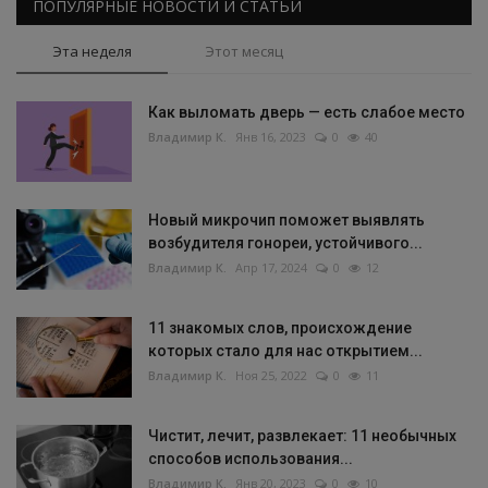
ПОПУЛЯРНЫЕ НОВОСТИ И СТАТЬИ
Эта неделя
Этот месяц
Как выломать дверь — есть слабое место
Владимир К.
Янв 16, 2023
0
40
Новый микрочип поможет выявлять
возбудителя гонореи, устойчивого...
Владимир К.
Апр 17, 2024
0
12
11 знакомых слов, происхождение
которых стало для нас открытием...
Владимир К.
Ноя 25, 2022
0
11
Чистит, лечит, развлекает: 11 необычных
способов использования...
Владимир К.
Янв 20, 2023
0
10