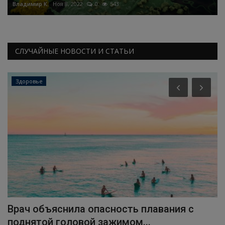
Владимир К.
Ноя 8, 2022
0
543
СЛУЧАЙНЫЕ НОВОСТИ И СТАТЬИ
Здоровье
Врач объяснила опасность плавания с
П
поднятой головой зажимом...
у