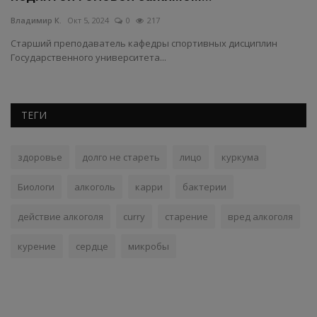
Владимир К.
Окт 5, 2024
0
217
Вл
Старший преподаватель кафедры спортивных дисциплин
Ис
Государственного университета...
ун
ТЕГИ
здоровье
долго не стареть
лицо
куркума
Биологи
алкоголь
карри
бактерии
действие алкоголя
curry
старение
вред алкоголя
курение
сердце
микробы