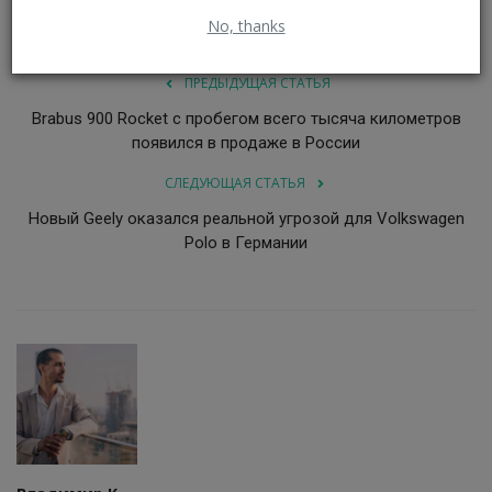
No, thanks
ПРЕДЫДУЩАЯ СТАТЬЯ
Brabus 900 Rocket с пробегом всего тысяча километров
появился в продаже в России
СЛЕДУЮЩАЯ СТАТЬЯ
Новый Geely оказался реальной угрозой для Volkswagen
Polo в Германии