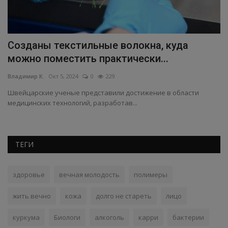
Созданы текстильные волокна, куда
У
можно поместить практически...
п
Владимир К.
Окт 5, 2024
0
229
Вл
Швейцарские ученые представили достижение в области
Уч
медицинских технологий, разработав...
сп
ТЕГИ
здоровье
вечная молодость
полимеры
жить вечно
кожа
долго не стареть
лицо
куркума
Биологи
алкоголь
карри
бактерии