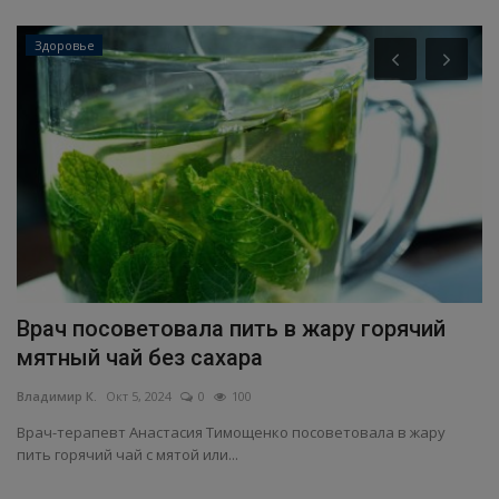
Здоровье
Врач посоветовала пить в жару горячий
С
мятный чай без сахара
м
Владимир К.
Окт 5, 2024
0
100
Вл
Врач-терапевт Анастасия Тимощенко посоветовала в жару
Уч
пить горячий чай с мятой или...
сп