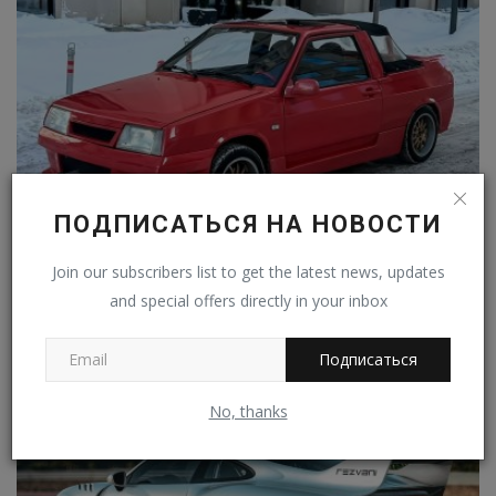
ПОДПИСАТЬСЯ НА НОВОСТИ
Join our subscribers list to get the latest news, updates
В Москве продают 33-летнюю Lada Samara Fun в
кузове ландо
and special offers directly in your inbox
Владимир К.
Фев 16, 2024
0
28
Подписаться
No, thanks