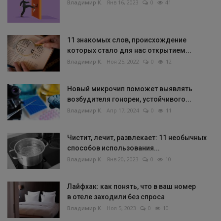
Владимир К.
Янв 16, 2023
0
41
11 знакомых слов, происхождение
которых стало для нас открытием...
Владимир К.
Ноя 25, 2022
0
12
Новый микрочип поможет выявлять
возбудителя гонореи, устойчивого...
Владимир К.
Апр 17, 2024
0
11
Чистит, лечит, развлекает: 11 необычных
способов использования...
Владимир К.
Янв 20, 2023
0
10
Лайфхак: как понять, что в ваш номер
в отеле заходили без спроса
Владимир К.
Ноя 5, 2023
0
10