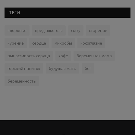
ТЕГИ
здоровье
вред алкоголя
curry
старение
курение
сердце
микробы
косоглазие
выносливость сердца
кофе
беременная мама
горький напиток
будущая мать
бег
беременность