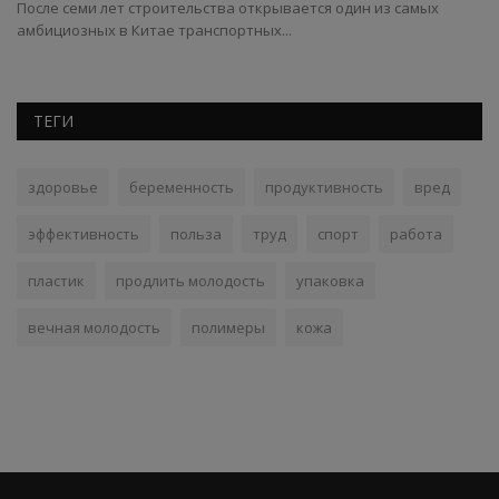
После семи лет строительства открывается один из самых
Н
амбициозных в Китае транспортных...
на
ТЕГИ
здоровье
беременность
продуктивность
вред
эффективность
польза
труд
спорт
работа
пластик
продлить молодость
упаковка
вечная молодость
полимеры
кожа