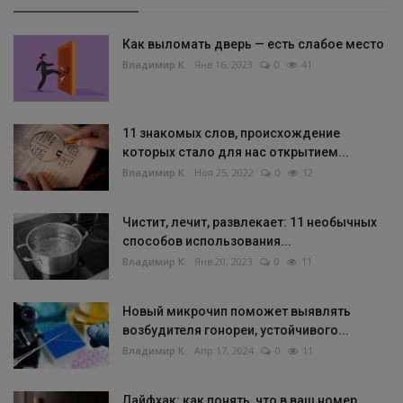
Как выломать дверь — есть слабое место
Владимир К.
Янв 16, 2023
0
41
11 знакомых слов, происхождение
которых стало для нас открытием...
Владимир К.
Ноя 25, 2022
0
12
Чистит, лечит, развлекает: 11 необычных
способов использования...
Владимир К.
Янв 20, 2023
0
11
Новый микрочип поможет выявлять
возбудителя гонореи, устойчивого...
Владимир К.
Апр 17, 2024
0
11
Лайфхак: как понять, что в ваш номер