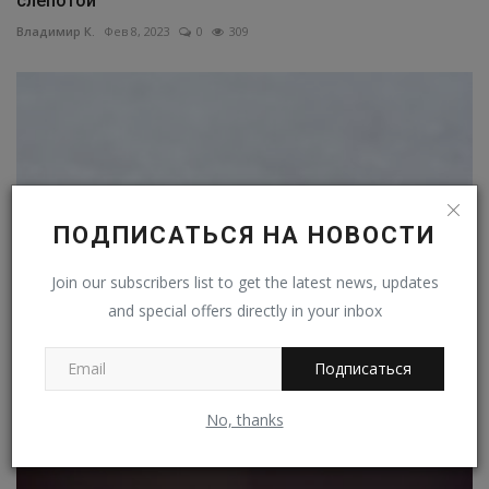
слепотой
Владимир К.
Фев 8, 2023
0
309
ПОДПИСАТЬСЯ НА НОВОСТИ
Join our subscribers list to get the latest news, updates
and special offers directly in your inbox
Комары оказались опасны не только укусами
Подписаться
Владимир К.
Дек 18, 2022
0
390
No, thanks