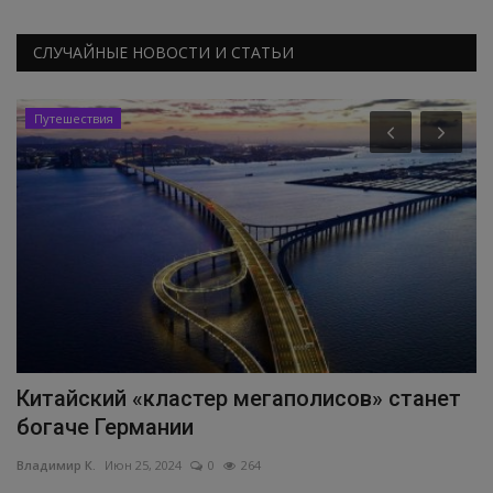
СЛУЧАЙНЫЕ НОВОСТИ И СТАТЬИ
Путешествия
Китайский «кластер мегаполисов» станет
Р
богаче Германии
о
Владимир К.
Июн 25, 2024
0
264
Вл